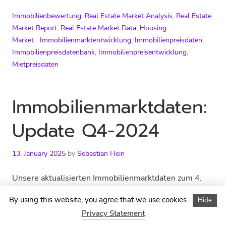
Immobilienbewertung
,
Real Estate Market Analysis
,
Real Estate
Market Report
,
Real Estate Market Data
,
Housing
Market
Immobilienmarktentwicklung
,
Immobilienpreisdaten
,
Immobilienpreisdatenbank
,
Immobilienpreisentwicklung
,
Mietpreisdaten
Immobilienmarktdaten:
Update Q4-2024
13. January 2025
by
Sebastian Hein
Unsere
aktualisierten
Immobilienmarktdaten
zum
4.
Quartal
2024
liegen
vor
und
stehen
in
der
VALUE
By using this website, you agree that we use cookies.
Hide
Marktdatenbank
ab
sofort
zur
Auswertung
bereit.
Wie
Privacy Statement
gewohnt
informiert
das
Team
VALUE
Marktdaten
mit