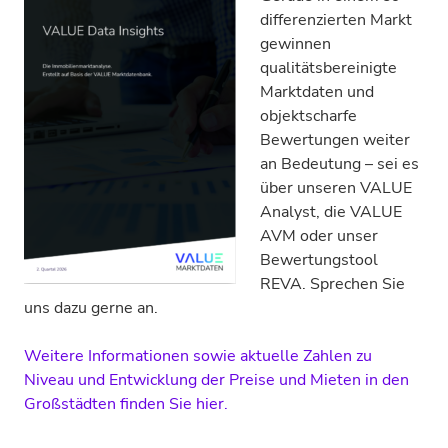
differenzierten Markt
gewinnen
qualitätsbereinigte
Marktdaten und
objektscharfe
Bewertungen weiter
an Bedeutung – sei es
über unseren VALUE
Analyst, die VALUE
AVM oder unser
Bewertungstool
REVA. Sprechen Sie
uns dazu gerne an.
Weitere Informationen sowie aktuelle Zahlen zu
Niveau und Entwicklung der Preise und Mieten in den
Großstädten finden Sie hier.