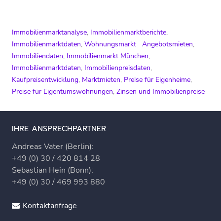
Immobilienmarktanalyse
,
Immobilienmarktberichte
,
Immobilienmarktdaten
,
Wohnungsmarkt
Angebotsmieten
,
Immobiliendaten
,
Immobilienmarkt München
,
Immobilienmarktdaten
,
Immobilienpreisdaten
,
Kaufpreisentwicklung
,
Marktmieten
,
Preise für Eigenheime
,
Preise für Eigentumswohnungen
,
Zinsen und Immobilienpreise
IHRE ANSPRECHPARTNER
Andreas Vater (Berlin):
+49 (0) 30 / 420 814 28
Sebastian Hein (Bonn):
+49 (0) 30 / 469 993 880
Kontaktanfrage