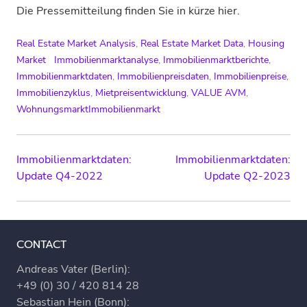
Die Pressemitteilung finden Sie in kürze hier.
Real Estate Market Analysis
,
Real Estate Market Data
,
Housing
Market
Immobilienmarktanalyse
,
Immobilienmarktberichte
,
Immobilienmarktdaten
,
Immobilienpreisdaten
,
Immobilienpreise
,
Immobilienzyklus
,
Mietpreisentwicklung
,
VALUE AVM
,
WohnungsmarktImmobilienmarkt
Post
Immobilienmarktdaten:
Immobilienmarktdaten:
Update Q4-2022
Update Q2-2023
navigation
CONTACT
Andreas Vater (Berlin):
+49 (0) 30 / 420 814 28
Sebastian Hein (Bonn):