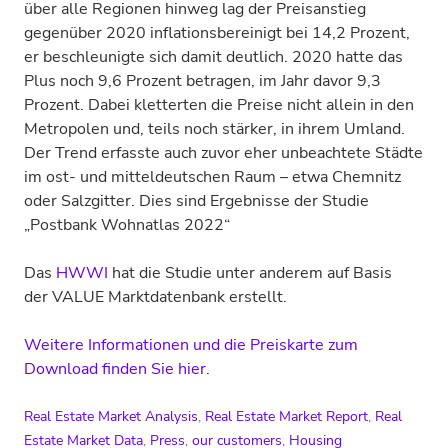
über alle Regionen hinweg lag der Preis­anstieg
gegenüber 2020 inflations­bereinigt bei 14,2 Prozent,
er be­schleunig­te sich damit deutlich. 2020 hatte das
Plus noch 9,6 Prozent betragen, im Jahr davor 9,3
Prozent. Dabei kletterten die Preise nicht allein in den
Metro­polen und, teils noch stärker, in ihrem Umland.
Der Trend erfasste auch zuvor eher un­beachtete Städte
im ost- und mittel­deutschen Raum – etwa Chem­nitz
oder Salz­gitter. Dies sind Ergeb­nisse der Studie
„Postbank Wohnatlas 2022“
Das
HWWI
hat die Studie unter anderem auf Basis
der VALUE Marktdatenbank erstellt.
Weitere Informationen und die Preiskarte zum
Download finden Sie hier.
Real Estate Market Analysis
,
Real Estate Market Report
,
Real
Estate Market Data
,
Press
,
our customers
,
Housing