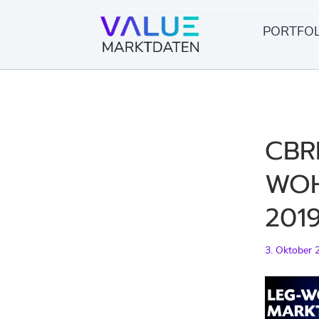
Springe
zum
PORTFOL
Inhalt
CBR
WOH
201
3. Oktober 