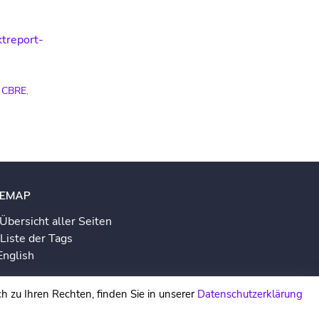
treport-
CBRE
,
TEMAP
Übersicht aller Seiten
Liste der Tags
English
Systemstatus
h zu Ihren Rechten, finden Sie in unserer
Datenschutzerklärung
pressum
|
Datenschutz