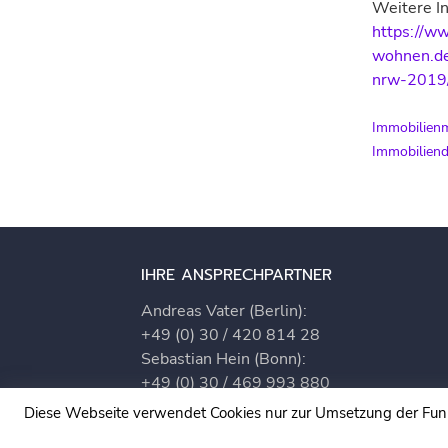
Weitere In
https://w
wohnen.de
nrw-2019
Immobilienm
Immobilien
IHRE ANSPRECHPARTNER
Andreas Vater (Berlin):
+49 (0) 30 / 420 814 28
Sebastian Hein (Bonn):
+49 (0) 30 / 469 993 880
Diese Webseite verwendet Cookies nur zur Umsetzung der Funkti
Kontaktanfrage