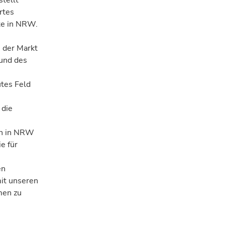
stellt
rtes
e in NRW.
s der Markt
und des
utes Feld
.
 die
en in NRW
e für
en
mit unseren
men zu