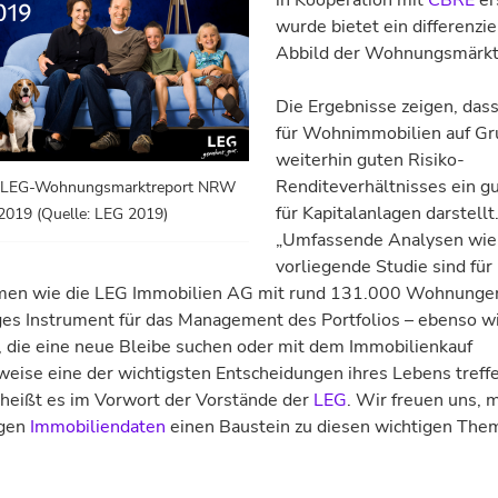
in Kooperation mit
CBRE
er
wurde bietet ein differenzie
Abbild der Wohnungsmärkt
Die Ergebnisse zeigen, das
für Wohnimmobilien auf Gr
weiterhin guten Risiko-
Renditeverhältnisses ein g
t LEG-Wohnungsmarktreport NRW
für Kapitalanlagen darstellt
2019 (Quelle: LEG 2019)
„Umfassende Analysen wie
vorliegende Studie sind für
en wie die LEG Immobilien AG mit rund 131.000 Wohnung
ges Instrument für das Management des Portfolios – ebenso wi
 die eine neue Bleibe suchen oder mit dem Immobilienkauf
eise eine der wichtigsten Entscheidungen ihres Lebens treff
 heißt es im Vorwort der Vorstände der
LEG
. Wir freuen uns, 
igen
Immobiliendaten
einen Baustein zu diesen wichtigen The