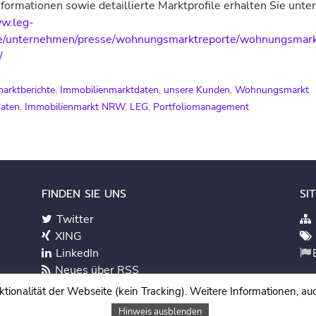
formationen sowie detaillierte Marktprofile erhalten Sie unter
ww.leg-
/unternehmen/presse/wohnungsmarktreporte/wohnungsmark
/
arktberichte
,
Immobilienmarktdaten
,
unsere Kunden
,
Wohnungsmarkt
daten
,
Immobilienmarkt NRW
,
LEG
,
Portfoliomanagement
FINDEN SIE UNS
SI
Twitter
XING
LinkedIn
Neues über RSS
onalität der Webseite (kein Tracking). Weitere Informationen, auc
Kundenlogin
Im
Hinweis ausblenden