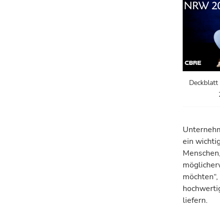
Deckblat
Unternehm
ein wichti
Menschen,
möglicherw
möchten“,
hochwert
liefern.