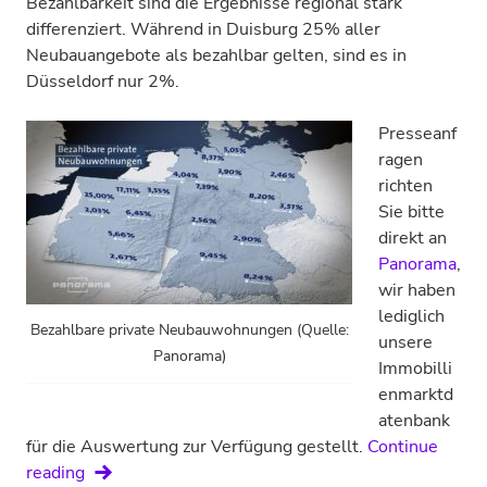
Bezahlbarkeit sind die Ergebnisse regional stark
differenziert. Während in Duisburg 25% aller
Neubauangebote als bezahlbar gelten, sind es in
Düsseldorf nur 2%.
Presseanf
ragen
richten
Sie bitte
direkt an
Panorama
,
wir haben
lediglich
Bezahlbare private Neubauwohnungen (Quelle:
unsere
Panorama)
Immobilli
enmarktd
atenbank
für die Auswertung zur Verfügung gestellt.
Continue
Panoramarecherche:
reading