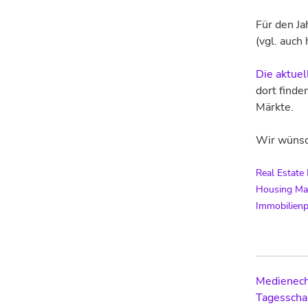
Für den Ja
(vgl. auch 
Die aktuel
dort finde
Märkte.
Wir wünsc
Real Estate
Housing Ma
Immobilienp
Post
Medienech
Tagesscha