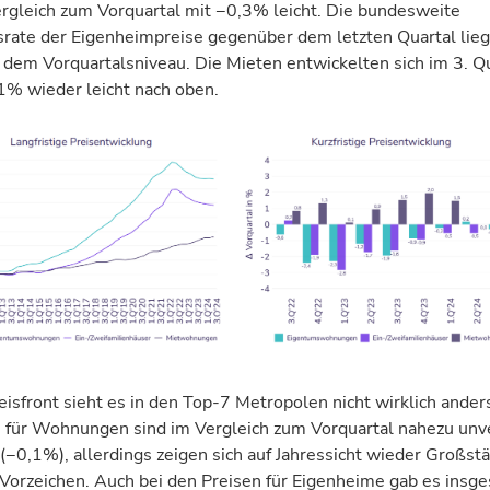
rgleich
zum
Vorquartal
mit
−0,3
%
leicht.
Die
bundesweite
rate
der
Eigenheimpreise
gegenüber
dem
letzten
Quartal
lieg
dem
Vorquartalsniveau.
Die
Mieten
entwickelten
sich
im
3.
Qu
1
%
wieder
leicht
nach
oben.
eisfront sieht es in den
Top-7
Metropolen nicht wirklich anders
e
für
Wohnungen sind
im
Vergleich
zum
Vorquartal
nahe
zu
unv
(
−0,1
%
), allerdings zeigen sich auf Jahressicht wieder Großst
Vorzeichen. A
uch
bei
den
Preisen
für
Eigenheime
gab
es insg