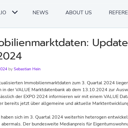
IO
NEWS
ABOUT US
REFER
bilienmarktdaten: Update
2024
2024
by
Sebastian Hein
tualisierten
Immobilienmarktdaten
zum
3.
Quartal
2024
liege
n
in
der
VA
LUE
Marktdatenbank
ab
dem
13.10.2024
zur
Ausw
ässlich
der
EXPO
2024
informieren wir
mit einem
VALUE
Dat
er
bereits
jetzt
über
allgemeine
und
aktuelle
Markt
entwicklun
haben
sich
im
3.
Quartal
2024
weiterhin
heterogen
entwickel
n
abermals.
Der
bun
desweite
Medianpreis
für
Eigentumswohn