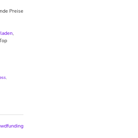
ende Preise
rladen
,
-Top
ess
,
owdfunding