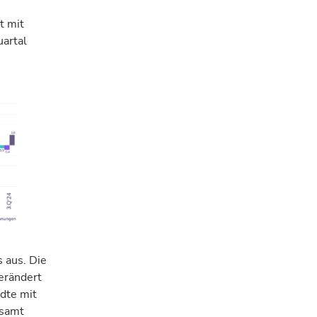
t
mit
artal
 aus. Di
e
erändert
ädte mit
esamt