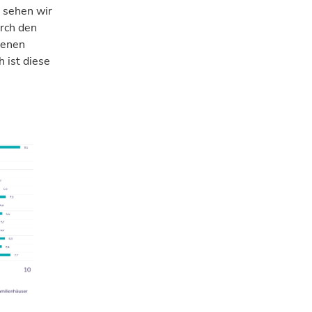
 sehen wir
urch den
genen
 ist diese