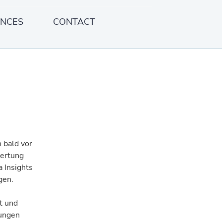
ENCES
CONTACT
n
bald
vor
ertung
a
Insights
gen.
t
und
ungen