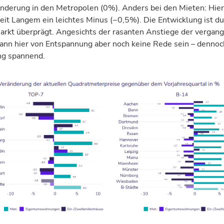
änderung
in
den
Metropolen
(
0
%
).
Anders bei den Mieten: Hier
eit Langem ein leichtes Minus
(
−0,5
%
). Die Entwicklung ist d
arkt überprägt. Angesichts der rasanten Anstiege der vergan
ann hier von Entspannung aber noch keine Rede sein – dennoch
ng spannend.