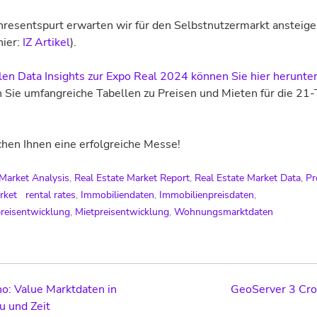
hresentspurt erwarten wir für den Selbstnutzermarkt ansteig
hier:
IZ Artikel
).
len Data Insights zur Expo Real 2024 können Sie hier herunte
n Sie umfangreiche Tabellen zu Preisen und Mieten für die 21
hen Ihnen eine erfolgreiche Messe!
 Market Analysis
,
Real Estate Market Report
,
Real Estate Market Data
,
Pr
rket
rental rates
,
Immobiliendaten
,
Immobilienpreisdaten
,
reisentwicklung
,
Mietpreisentwicklung
,
Wohnungsmarktdaten
o: Value Marktdaten in
GeoServer 3 Cr
u und Zeit