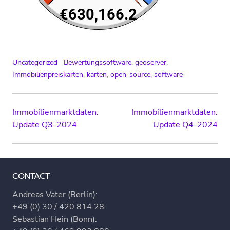
Uncategorized
Bewertungssoftware
,
geoserver
,
Immobilienpreiskarten
,
karten
,
open-source
,
software
Post
Immobilienmarktdaten:
Immobilienmarktdaten:
Update Q3-2024
Update Q4-2024
navigation
CONTACT
Andreas Vater (Berlin):
+49 (0) 30 / 420 814 28
Sebastian Hein (Bonn):