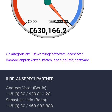
Unkategorisiert
Bewertungssoftware
,
geoserver
,
Immobilienpreiskarten
,
karten
,
open-source
,
software
IHRE ANSPRECHPARTNER
Andreas Vater (Berlin):
+49 (0) 30 / 420 814 28
Sebastian Hein (Bonn):
+49 (0) 30 / 469 993 880