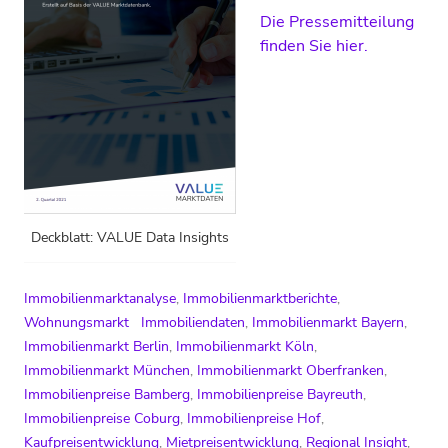
Die Pressemitteilung
finden Sie hier.
Deckblatt: VALUE Data Insights
Immobilienmarktanalyse
,
Immobilienmarktberichte
,
Wohnungsmarkt
Immobiliendaten
,
Immobilienmarkt Bayern
,
Immobilienmarkt Berlin
,
Immobilienmarkt Köln
,
Immobilienmarkt München
,
Immobilienmarkt Oberfranken
,
Immobilienpreise Bamberg
,
Immobilienpreise Bayreuth
,
Immobilienpreise Coburg
,
Immobilienpreise Hof
,
Kaufpreisentwicklung
,
Mietpreisentwicklung
,
Regional Insight
,