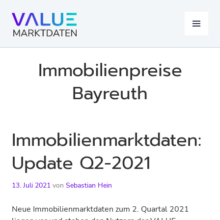
Springe
zum
MENÜ
Inhalt
Immobilienpreise
Bayreuth
Immobilienmarktdaten:
Update Q2-2021
13. Juli 2021
von
Sebastian Hein
Neue Immobilienmarktdaten zum 2. Quartal 2021