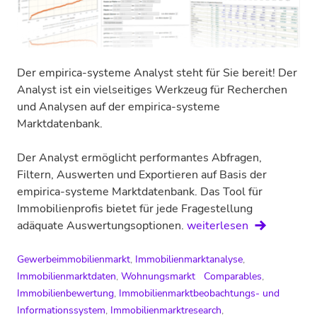
Der empirica-systeme Analyst steht für Sie bereit! Der
Analyst ist ein viel­seitiges Werkzeug für Recherchen
und Analysen auf der empirica-systeme
Marktdatenbank.
Der Analyst ermöglicht performantes Abfragen,
Filtern, Auswerten und Exportieren auf Basis der
empirica-systeme Markt­datenbank. Das Tool für
Immobilien­profis bietet für jede Frage­stellung
Neues
adäquate Aus­wertungs­optionen.
weiterlesen
Tool:
empirica-
Gewerbeimmobilienmarkt
,
Immobilienmarktanalyse
,
systeme
Immobilienmarktdaten
,
Wohnungsmarkt
Comparables
,
Analyst
Immobilienbewertung
,
Immobilienmarktbeobachtungs- und
Informationssystem
,
Immobilienmarktresearch
,