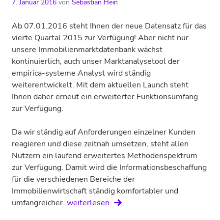
7. Januar 2016
von
Sebastian Hein
Ab 07.01.2016 steht Ihnen der neue Datensatz für das
vierte Quartal 2015 zur Verfügung! Aber nicht nur
unsere Immobilien­markt­datenbank wächst
kontinuierlich, auch unser Marktanalysetool der
empirica-systeme Analyst wird ständig
weiterentwickelt. Mit dem aktuellen Launch steht
Ihnen daher erneut ein erweiterter Funktionsumfang
zur Verfügung.
Da wir ständig auf Anforderungen einzelner Kunden
reagieren und diese zeitnah umsetzen, steht allen
Nutzern ein laufend erweitertes Methoden­spektrum
zur Verfügung. Damit wird die Informations­beschaffung
für die verschiedenen Bereiche der
Immobilienwirtschaft ständig komfortabler und
empirica-
umfangreicher.
weiterlesen
systeme: