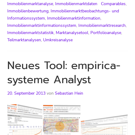
Update
Immobilienmarktanalyse
,
Immobilienmarktdaten
Comparables
,
Q4-
Immobilienbewertung
,
Immobilienmarktbeobachtungs- und
2015
Informationssystem
,
Immobilienmarktinformation
,
Immobilienmarktinformationssystem
,
Immobilienmarktresearch
,
Immobilienmarktstatistik
,
Marktanalysetool
,
Portfolioanalyse
,
Teilmarktanalysen
,
Umkreisanalyse
Neues Tool: empirica-
systeme Analyst
20. September 2013
von
Sebastian Hein