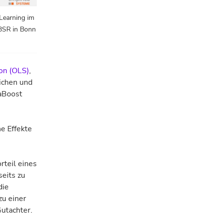
Learning im
BBSR in Bonn
on (OLS)
,
ichen und
aBoost
e Effekte
rteil eines
seits zu
die
zu einer
utachter.