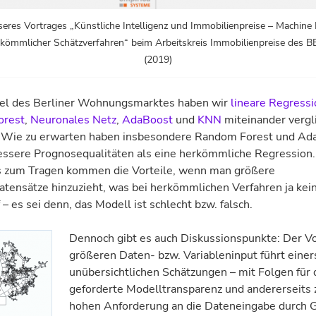
eres Vortrages „Künstliche Intelligenz und Immobilienpreise – Machine 
kömmlicher Schätzverfahren“ beim Arbeitskreis Immobilienpreise des 
(2019)
el des Berliner Wohnungsmarktes haben wir
lineare Regressi
orest
,
Neuronales Netz
,
AdaBoost
und
KNN
miteinander vergl
t. Wie zu erwarten haben insbesondere Random Forest und Ad
essere Prognosequalitäten als eine herkömmliche Regression.
 zum Tragen kommen die Vorteile, wenn man größere
atensätze hinzuzieht, was bei herkömmlichen Verfahren ja kein
 – es sei denn, das Modell ist schlecht bzw. falsch.
Dennoch gibt es auch Diskussionspunkte: Der Vo
größeren Daten- bzw. Variableninput führt einer
unübersichtlichen Schätzungen – mit Folgen für 
geforderte Modelltransparenz und andererseits 
hohen Anforderung an die Dateneingabe durch G