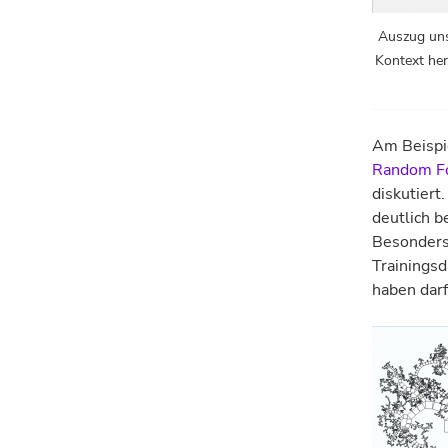
Auszug uns
Kontext her
Am Beispi
Random F
diskutier
deutlich b
Besonders
Trainingsd
haben darf