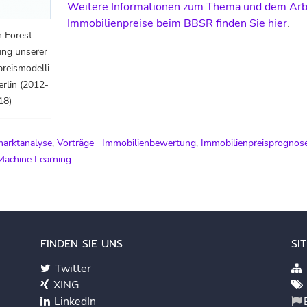
Weitere Informationen zum Thema und dem Arbe
Immobilienpreise beim BBSR finden Sie hier
.
 Forest
ung unserer
reismodelli
erlin (2012-
18)
arktanalyse
,
Vorträge
Immobilienbewertung
,
Immobilienpreisprognos
Machine Learning
FINDEN SIE UNS
SI
Twitter
XING
LinkedIn