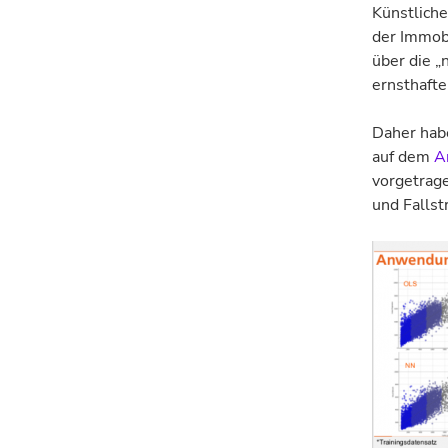
Künstliche
der Immob
über die „
ernsthaft
Daher habe
auf dem
A
vorgetrage
und Fallst