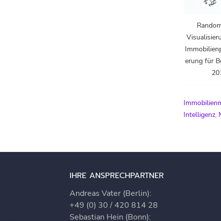
Random
Visualisier
Immobilienp
erung für B
20
Immobilienm
Intelligenz
,
IHRE ANSPRECHPARTNER
Andreas Vater (Berlin):
+49 (0) 30 / 420 814 28
Sebastian Hein (Bonn):