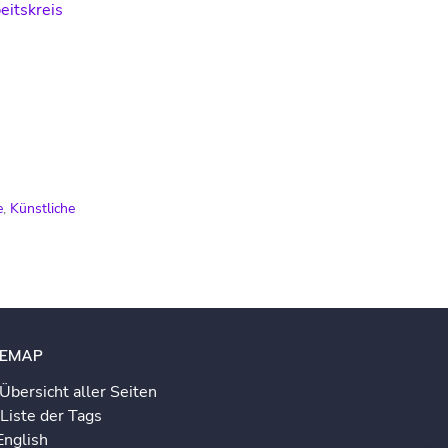
itskreis
e
,
Künstliche
TEMAP
Übersicht aller Seiten
Liste der Tags
English