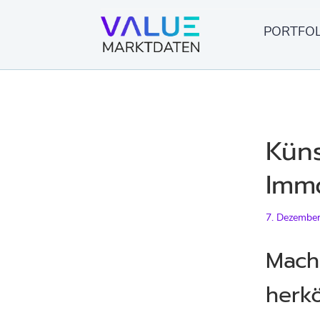
Springe
zum
PORTFOL
Inhalt
Küns
Immo
7. Dezembe
Mach
herk