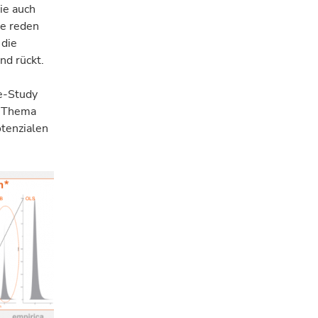
ie auch
le reden
 die
nd rückt.
se-Study
m Thema
otenzialen