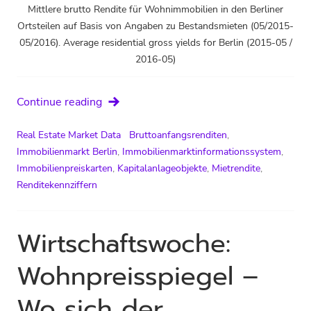
Mittlere brutto Rendite für Wohnimmobilien in den Berliner
Ortsteilen auf Basis von Angaben zu Bestandsmieten (05/2015-
05/2016). Average residential gross yields for Berlin (2015-05 /
2016-05)
Renditen
Continue reading
am
Wohnungsmarkt
Real Estate Market Data
Bruttoanfangsrenditen
,
Berlin
Immobilienmarkt Berlin
,
Immobilienmarktinformationssystem
,
Immobilienpreiskarten
,
Kapitalanlageobjekte
,
Mietrendite
,
Renditekennziffern
Wirtschafts­woche:
Wohnpreis­spiegel –
Wo sich der