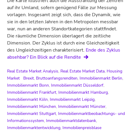
Die Karte illustriert auch die Ausstrahlung der Zentren
auf ihr Umland, sofern genügend Fälle zur Messung
vorlagen. Insgesamt zeigt sich, dass die Dynamik, wie
sie in den letzten Jahren in den Metropolen messbar
war, nun an anderen Standortkategorien stattfindet.
Die räumliche Dimension überlagert die zeitliche
Dimension. Der Zyklus ist durch eine Gleichzeitigkeit
des Ungleichzeitigen charakterisiert.
Ende des Zyklus
absehbar? Ein Blick auf die Rendite
Real Estate Market Analysis
,
Real Estate Market Data
,
Housing
Market
Brexit
,
Bruttoanfangsrenditen
,
Immobilienmarkt Berlin
,
Immobilienmarkt Bonn
,
Immobilienmarkt Düsseldorf
,
Immobilienmarkt Frankfurt
,
Immobilienmarkt Hamburg
,
Immobilienmarkt Köln
,
Immobilienmarkt Leipzig
,
Immobilienmarkt München
,
Immobilienmarkt Münster
,
Immobilienmarkt Stuttgart
,
Immobilienmarktbeobachtungs- und
Informationssystem
,
Immobilienmarktdatenbank
,
Immobilienmarktentwicklung
,
Immobilienpreisblase