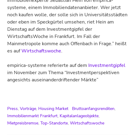
Immobilienexperte Sebastian Hein von empirica-
systeme, einem Immobiliendatenanbieter. Wer jetzt
noch kaufen wolle, der solle sich in Universitätsstädten
oder eben im Speckgürtel umsehen, riet Hein am
Dienstag auf dem Investmentgipfel der
WirtschaftsWoche in Frankfurt. Im Fall der
Mainmetropole komme auch Offenbach in Frage.” heißt
es auf
Wirtschaftswoche
.
empirica-systeme referierte auf dem
Investmentgipfel
im November zum Thema “Investmentperspektiven
angesichts auseinanderdriftender Märkte”
Press
,
Vorträge
,
Housing Market
Bruttoanfangsrenditen
,
Immobilienmarkt Frankfurt
,
Kapitalanlageobjekte
,
Mietpreisbremse
,
Top-Standorte
,
Wirtschaftswoche