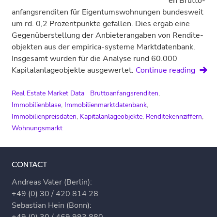
en Brutto­
anfangs­renditen für Eigentums­wohnungen bundesweit
um rd. 0,2 Prozent­punkte gefallen. Dies ergab eine
Gegen­überstellung der Anbieter­angaben von Rendite­
objekten aus der empirica-systeme Marktdatenbank.
Insgesamt wurden für die Analyse rund 60.000
Rendi
Kapitalanlage­objekte ausgewertet.
Continue reading
für
Eigen
Real Estate Market Data
Bruttoanfangsrenditen
,
wohn
Immobilienblase
,
Immobilienmarktdatenbank
,
rücklä
Immobilienpreisdaten
,
Kapitalanlageobjekte
,
Renditekennziffern
,
Wohnungsmarkt
CONTACT
Andreas Vater (Berlin):
+49 (0) 30 / 420 814 28
Sebastian Hein (Bonn):