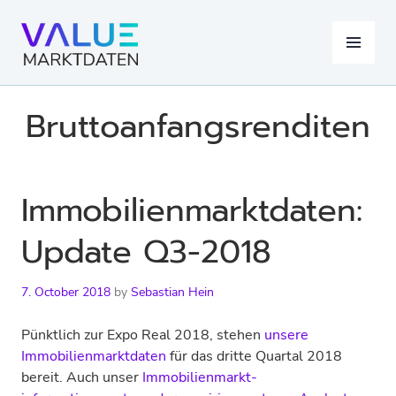
Skip
to
MENU
content
Bruttoanfangsrenditen
Immobilienmarktdaten:
Update Q3-2018
7. October 2018
by
Sebastian Hein
Pünktlich zur Expo Real 2018, stehen
unsere
Immobilienmarktdaten
für das dritte Quartal 2018
bereit. Auch unser
Immobilien­markt­