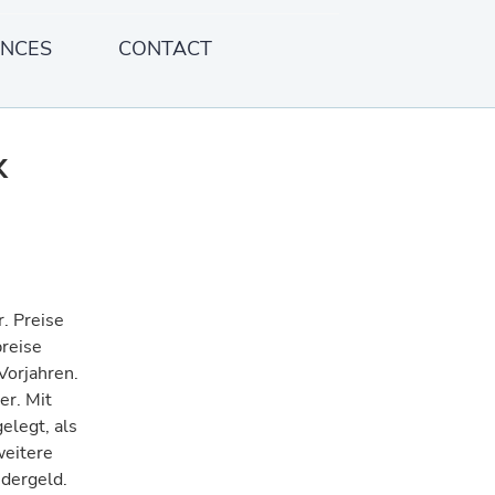
ENCES
CONTACT
x
r. Preise
reise
Vorjahren.
er. Mit
elegt, als
weitere
ndergeld.