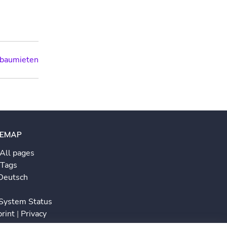
ubaumieten
TEMAP
All pages
Tags
Deutsch
System Status
print
|
Privacy