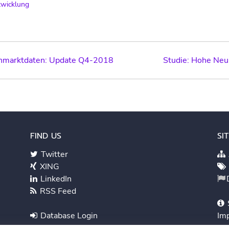
twicklung
nmarktdaten: Update Q4-2018
Studie: Hohe Ne
ation
FIND US
SI
Twitter
XING
LinkedIn
RSS Feed
Database Login
Im