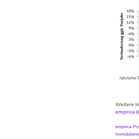
Jährliche 
Weitere In
empirica.d
empirica-Pr
Immobilien