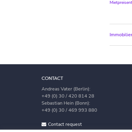
Mietpreisen
Post
Immobilie
navig
CONTACT
Andreas Vater (Berlin):
+49 (0) 30 / 420 814 28
Sebastian Hein (Bonn):
+49 (0) 30 / 469 993 880
Contact request