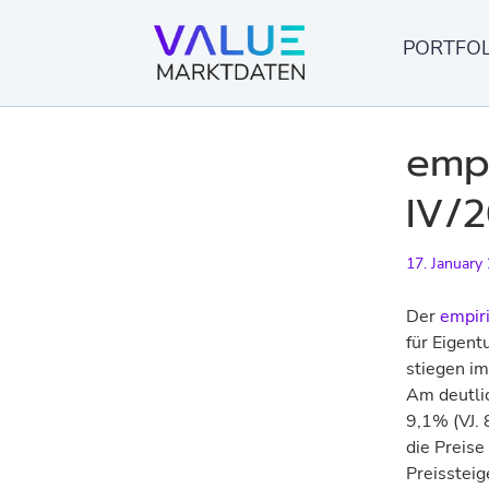
Skip
to
PORTFOL
content
empi
IV/2
17. January
Der
empiri
für Eigen
stiegen im
Am deutlic
9,1% (VJ. 
die Preise
Preissteig