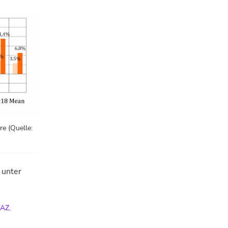
re (Quelle:
 unter
FAZ
,