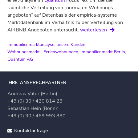
eine Analyse im
Quantum
Focus No. 14, die die
räumliche Verteilung von „normalen Wohnungs­
angeboten“ auf Datenbasis der empirica-systeme
Marktdatenbank im Verhältnis zu der Verteilung von
Quantum
AIRBNB Angeboten untersucht.
weiterlesen
AG:
FOCUS
Immobilienmarktanalyse
,
unsere Kunden
,
NO.
Wohnungsmarkt
Ferienwohnungen
,
Immobilienmarkt Berlin
,
14
Quantum AG
–
Ferien­
apparte­
IHRE ANSPRECHPARTNER
ments
Andreas Vater (Berlin):
statt
+49 (0) 30 / 420 814 28
Miet­
Sebastian Hein (Bonn):
wohnungen
+49 (0) 30 / 469 993 880
Kontaktanfrage