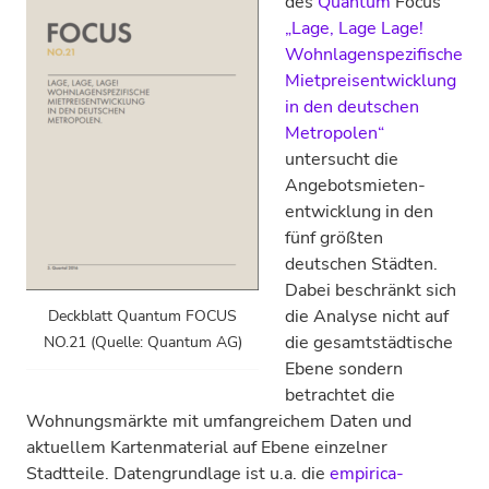
des
Quantum
Focus
„Lage, Lage Lage!
Wohnlagen­spezifische
Mietpreis­entwicklung
in den deutschen
Metropolen“
untersucht die
Angebots­mieten­
entwicklung in den
fünf größten
deutschen Städten.
Dabei beschränkt sich
die Analyse nicht auf
Deckblatt Quantum FOCUS
die gesamtstädtische
NO.21 (Quelle: Quantum AG)
Ebene sondern
betrachtet die
Wohnungsmärkte mit umfangreichem Daten und
aktuellem Karten­material auf Ebene einzelner
Stadtteile. Datengrundlage ist u.a. die
empirica-