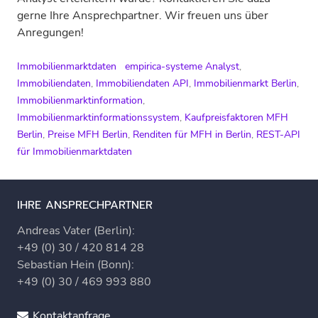
gerne Ihre Ansprechpartner. Wir freuen uns über
Anregungen!
Immobilienmarktdaten
empirica-systeme Analyst
,
Immobiliendaten
,
Immobiliendaten API
,
Immobilienmarkt Berlin
,
Immobilienmarktinformation
,
Immobilienmarktinformationssystem
,
Kaufpreisfaktoren MFH
Berlin
,
Preise MFH Berlin
,
Renditen für MFH in Berlin
,
REST-API
für Immobilienmarktdaten
IHRE ANSPRECHPARTNER
Andreas Vater (Berlin):
+49 (0) 30 / 420 814 28
Sebastian Hein (Bonn):
+49 (0) 30 / 469 993 880
Kontaktanfrage