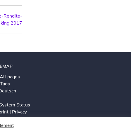
ko-Rendite-
king 2017
TEMAP
All pages
Tags
Deutsch
System Status
print
|
Privacy
atement