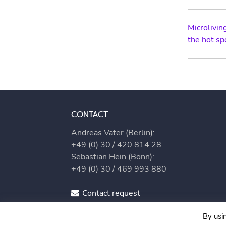
Post
Microlivin
the hot sp
navig
CONTACT
Andreas Vater (Berlin):
+49 (0) 30 / 420 814 28
Sebastian Hein (Bonn):
+49 (0) 30 / 469 993 880
Contact request
IHRE ANSPRECHPARTNER
By usi