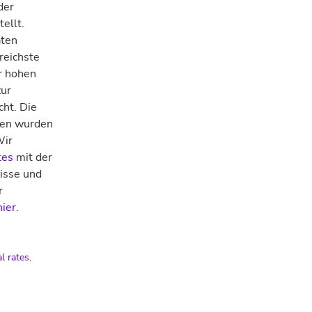
der
tellt.
aten
reichste
r hohen
zur
cht.
Die
ten wurden
Wir
tes
mit der
isse und
r
hier
.
al rates
,