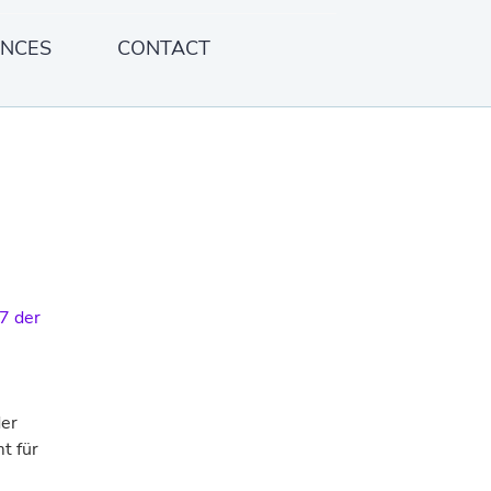
ENCES
CONTACT
17 der
der
t für