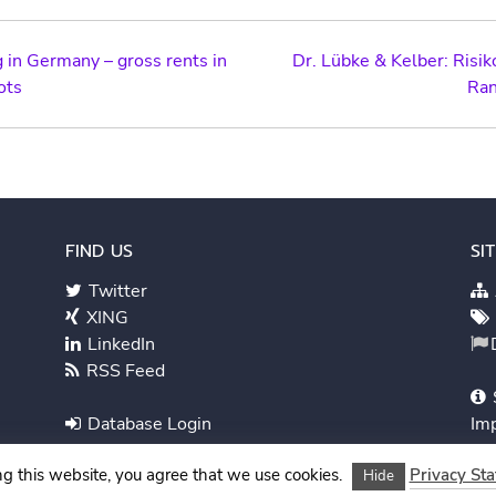
g in Germany – gross rents in
Dr. Lübke & Kelber: Risi
ots
Ran
ation
FIND US
SI
Twitter
XING
LinkedIn
RSS Feed
Database Login
Im
ng this website, you agree that we use cookies.
Privacy St
Hide