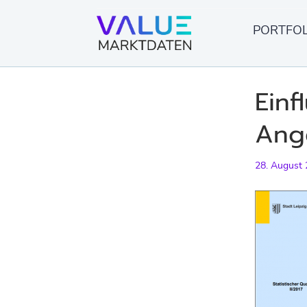
Skip
to
PORTFOL
content
Einf
Ange
28. August