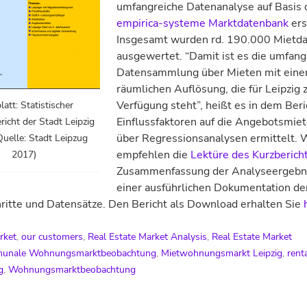
umfangreiche Datenanalyse auf Basis 
empirica-systeme Marktdatenbank
ers
Insgesamt wurden rd. 190.000 Mietd
ausgewertet. “Damit ist es die umfang
Datensammlung über Mieten mit eine
räumlichen Auflösung, die für Leipzig 
Verfügung steht”, heißt es in dem Beri
att: Statistischer
Einflussfaktoren auf die Angebotsmie
richt der Stadt Leipzig
über Regressionsanalysen ermittelt. 
Quelle: Stadt Leipzug
empfehlen die
Lektüre des Kurzberich
2017)
Zusammenfassung der Analyseergebn
einer ausführlichen Dokumentation de
ritte und Datensätze. Den Bericht als Download erhalten Sie
rket
,
our customers
,
Real Estate Market Analysis
,
Real Estate Market
unale Wohnungsmarktbeobachtung
,
Mietwohnungsmarkt Leipzig
,
rent
g
,
Wohnungsmarktbeobachtung