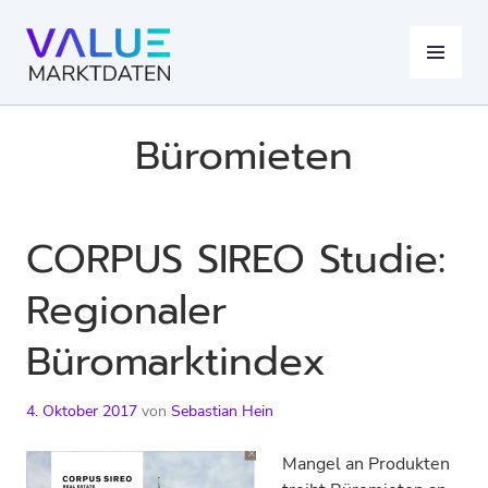
Springe
zum
MENÜ
Inhalt
Büromieten
CORPUS SIREO Studie:
Regionaler
Büromarktindex
4. Oktober 2017
von
Sebastian Hein
Mangel an Produkten