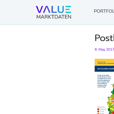
Skip
to
PORTFOL
content
Post
8. May 201