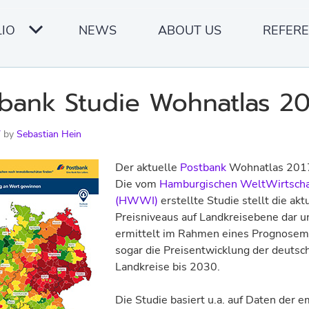
IO
NEWS
ABOUT US
REFER
bank Studie Wohnatlas 20
7
by
Sebastian Hein
Der aktuelle
Postbank
Wohnatlas 2017 
Die vom
Hamburgischen WeltWirtschaf
(HWWI)
erstellte Studie stellt die akt
Preisniveaus auf Landkreisebene dar u
ermittelt im Rahmen eines Prognosem
sogar die Preisentwicklung der deutsc
Landkreise bis 2030.
Die Studie basiert u.a. auf Daten der e