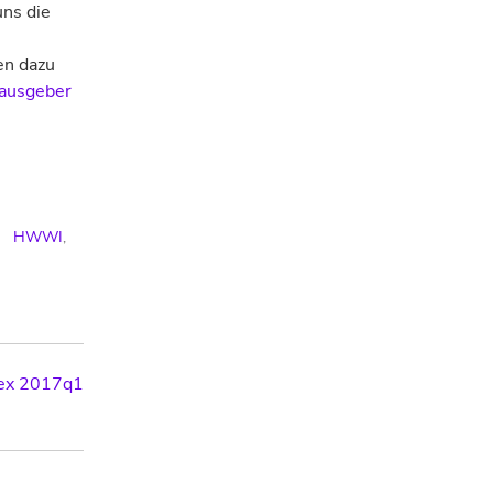
uns die
en dazu
ausgeber
HWWI
,
dex 2017q1