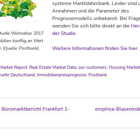
systeme Marktdatenbank. Leider sind 
Annahmen und die Parameter des
Prognosemodells unbekannt. Bei Frag
wenden Sie sich bitte direkt an die
Her
der Studie.
tudie Wohnatlas 2017
ilien künftig an Wert
Weitere Informationen finden Sie hier.
 (Quelle: Postbank)
 Market Report
,
Real Estate Market Data
,
our customers
,
Housing Market
markt Deutschland
,
Immobilienpreisprognose
,
Postbank
 Büromarktbericht Frankfurt 1-
empirica-Blasenin
ation