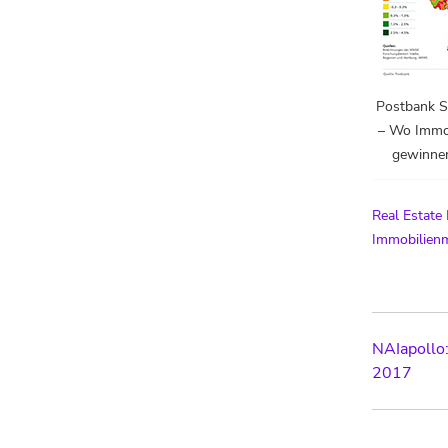
Postbank S
– Wo Immob
gewinnen
Real Estate
Immobilien
Post
NAIapollo:
2017
navig