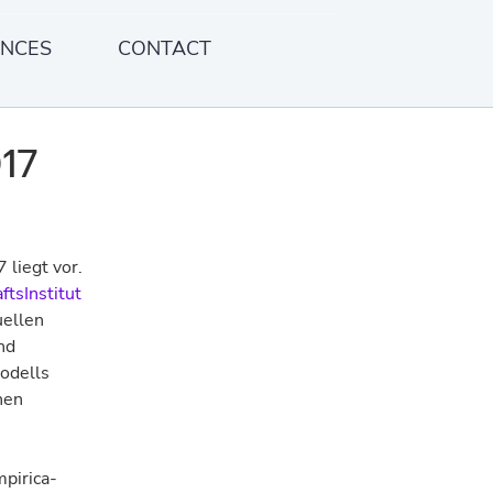
ENCES
CONTACT
17
liegt vor.
tsInstitut
uellen
nd
odells
hen
mpirica-