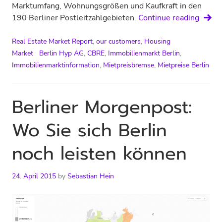
Marktumfang, Wohnungsgrößen und Kaufkraft in den
Wohnm
190 Berliner Postleitzahlgebieten.
Continue reading
Berlin
2016
Real Estate Market Report
,
our customers
,
Housing
Market
Berlin Hyp AG
,
CBRE
,
Immobilienmarkt Berlin
,
Immobilienmarktinformation
,
Mietpreisbremse
,
Mietpreise Berlin
Berliner Morgenpost:
Wo Sie sich Berlin
noch leisten können
24. April 2015
by
Sebastian Hein