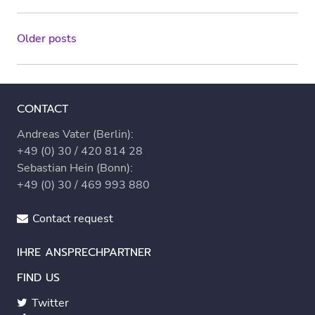
Berlin
noch
leisten
Posts
Older posts
können
navigation
CONTACT
Andreas Vater (Berlin):
+49 (0) 30 / 420 814 28
Sebastian Hein (Bonn):
+49 (0) 30 / 469 993 880
Contact request
IHRE ANSPRECHPARTNER
FIND US
Twitter