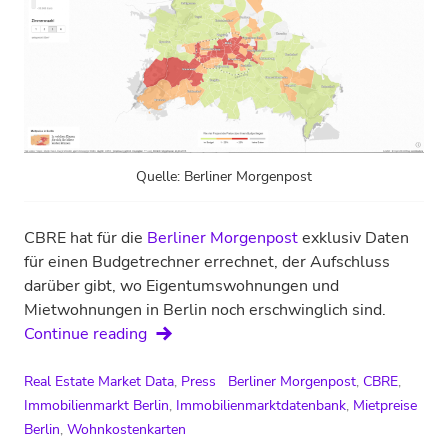
Quelle: Berliner Morgenpost
CBRE hat für die
Berliner Morgenpost
exklusiv Daten
für einen Budgetrechner errechnet, der Aufschluss
darüber gibt, wo Eigentumswohnungen und
Mietwohnungen in Berlin noch erschwinglich sind.
Berliner
Continue reading
Morgenpost:
Wo
Real Estate Market Data
,
Press
Berliner Morgenpost
,
CBRE
,
Sie
Immobilienmarkt Berlin
,
Immobilienmarktdatenbank
,
Mietpreise
sich
Berlin
,
Wohnkostenkarten