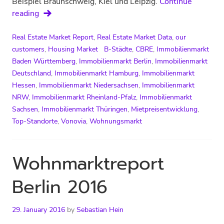
Beispiel Braunschweig, Kiel und Leipzig.
Continue
Wohnungsmarktreport
reading
Deutschland
2016
Real Estate Market Report
,
Real Estate Market Data
,
our
von
customers
,
Housing Market
B-Städte
,
CBRE
,
Immobilienmarkt
Vonovia
Baden Württemberg
,
Immobilienmarkt Berlin
,
Immobilienmarkt
und
Deutschland
,
Immobilienmarkt Hamburg
,
Immobilienmarkt
CBRE
Hessen
,
Immobilienmarkt Niedersachsen
,
Immobilienmarkt
NRW
,
Immobilienmarkt Rheinland-Pfalz
,
Immobilienmarkt
Sachsen
,
Immobilienmarkt Thüringen
,
Mietpreisentwicklung
,
Top-Standorte
,
Vonovia
,
Wohnungsmarkt
Wohnmarktreport
Berlin 2016
29. January 2016
by
Sebastian Hein