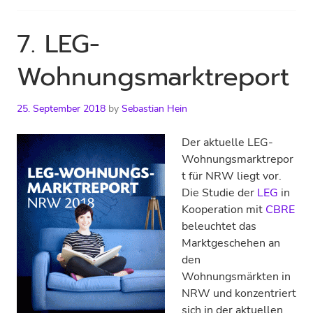
7. LEG-
Wohnungsmarktreport
25. September 2018
by
Sebastian Hein
Der aktuelle LEG-
Wohnungsmarktrepor
t für NRW liegt vor.
Die Studie der
LEG
in
Kooperation mit
CBRE
beleuchtet das
Marktgeschehen an
den
Wohnungsmärkten in
NRW und konzentriert
sich in der aktuellen