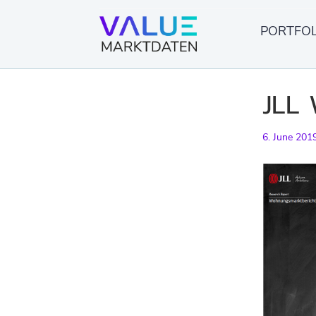
Skip
to
PORTFOL
content
JLL
6. June 201