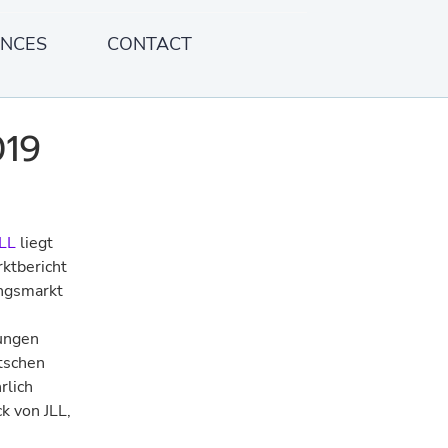
ENCES
CONTACT
019
JLL
liegt
rktbericht
ngsmarkt
lungen
tschen
rlich
 von JLL,