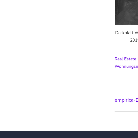
Deckblatt 
2019
Real Estate
Wohnungsma
Post
empirica-
navig