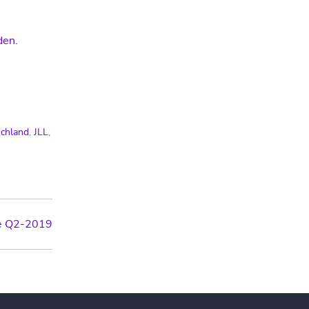
den.
schland
,
JLL
,
te Q2-2019