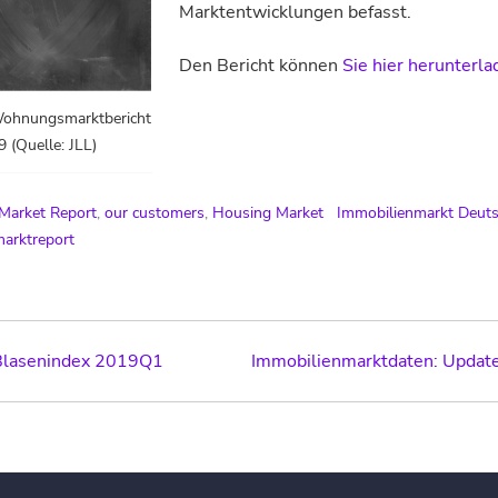
Marktentwicklungen befasst.
Den Bericht können
Sie hier herunterla
Wohnungsmarktbericht
 (Quelle: JLL)
 Market Report
,
our customers
,
Housing Market
Immobilienmarkt Deut
rktreport
Blasenindex 2019Q1
Immobilienmarktdaten: Upda
ation