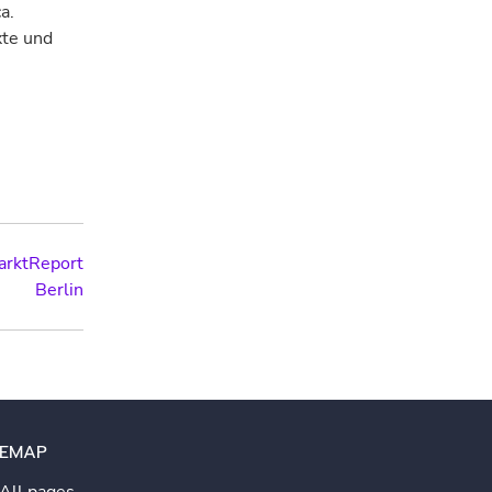
a.
xte und
kt­Report
Berlin
TEMAP