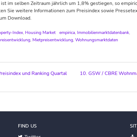
 ist im selben Zeitraum jährlich um 1,8% gestiegen, so empiric
ten Sie weitere Informationen zum Preisindex sowie Pressete
zum Download.
operty-Index
,
Housing Market
empirica
,
Immobilienmarktdatenbank
,
reisentwicklung
,
Mietpreisentwicklung
,
Wohnungsmarktdaten
reisindex und Ranking Quartal
10. GSW / CBRE Wohnmar
ation
FIND US
SI