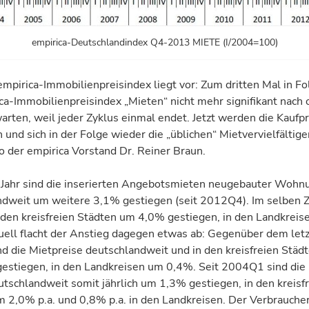
empirica-Deutschlandindex Q4-2013 MIETE (I/2004=100)
mpirica-Immobilien­preis­index liegt vor: Zum dritten Mal in Fo
ca-Immo­bilien­preis­index „Mieten“ nicht mehr signifikant nach
warten, weil jeder Zyklus einmal endet. Jetzt werden die Kauf­p
 und sich in der Fol­ge wieder die „üblichen“ Miet­ver­viel­fältige
So der empirica Vor­stand Dr. Reiner Braun.
 Jahr sind die inserierten Angebots­mieten neu­gebauter Woh
d­weit um weitere 3,1% gestiegen (seit 2012Q4). Im selben Z
n den kreis­freien Städten um 4,0% gestiegen, in den Land­krei
uell flacht der Anstieg dagegen etwas ab: Gegenüber dem let
nd die Miet­preise deutschland­weit und in den kreis­freien Städ
estiegen, in den Landkreisen um 0,4%. Seit 2004Q1 sind die
tschland­weit somit jährlich um 1,3% gestiegen, in den kreisf
 2,0% p.a. und 0,8% p.a. in den Landkreisen. Der Verbrauche