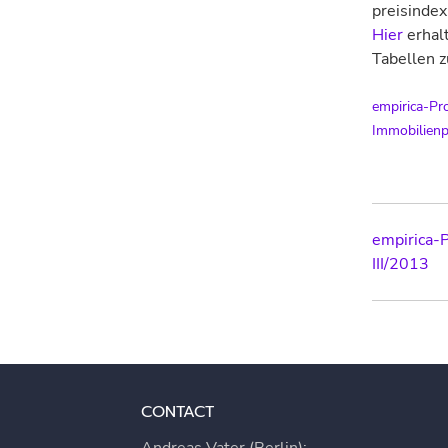
preisindex
Hier
erhal
Tabellen 
empirica-Pr
Immobilienp
Post
empirica-P
III/2013
navig
CONTACT