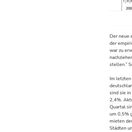
Der neue e
der empiri
war zu er­
nach­ziehen
stellen.” 
Im letzten
deutschlan
sind sie i
2,4%. Akt
Quartal si
um 0,5% g
mieten deu
Städten um