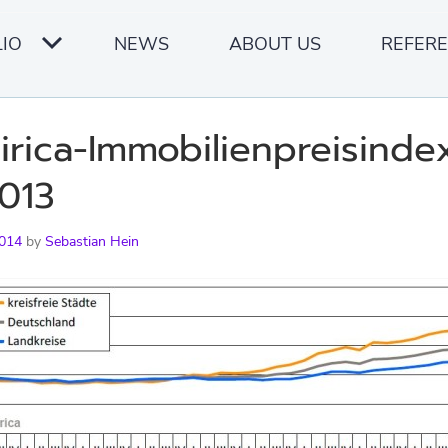
IO
NEWS
ABOUT US
REFER
rica-Immobilien­preisinde
013
2014
by
Sebastian Hein