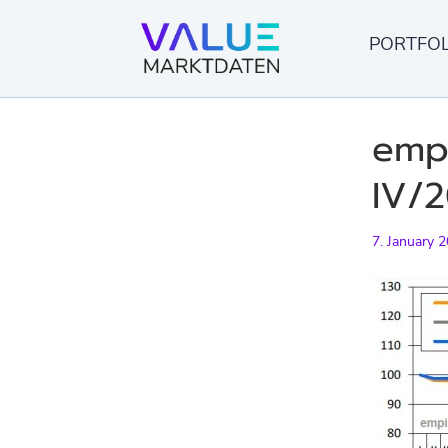
Skip
to
PORTFOL
content
empi
IV/2
7. January 