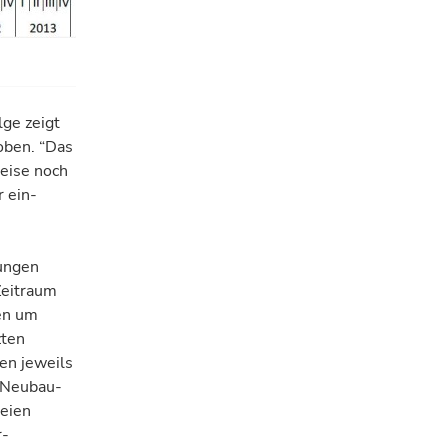
lge zeigt
 oben. “Das
reise noch
r ein­
nungen
eit­raum
sen um
zten
ten jeweils
 Neubau­
reien
r­