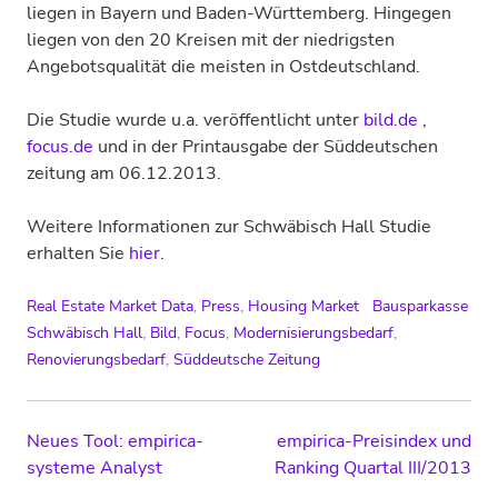
liegen in Bayern und Baden-Württemberg. Hingegen
liegen von den 20 Kreisen mit der niedrig­sten
Angebotsqualität die meisten in Ost­deutschland.
Die Studie wurde u.a. veröffentlicht unter
bild.de
,
focus.de
und in der Printausgabe der Süddeutschen
zeitung am 06.12.2013.
Weitere Informationen zur Schwäbisch Hall Studie
erhalten Sie
hier
.
Real Estate Market Data
,
Press
,
Housing Market
Bausparkasse
Schwäbisch Hall
,
Bild
,
Focus
,
Modernisierungsbedarf
,
Renovierungsbedarf
,
Süddeutsche Zeitung
Post
Neues Tool: empirica-
empirica-Preisindex und
systeme Analyst
Ranking Quartal III/2013