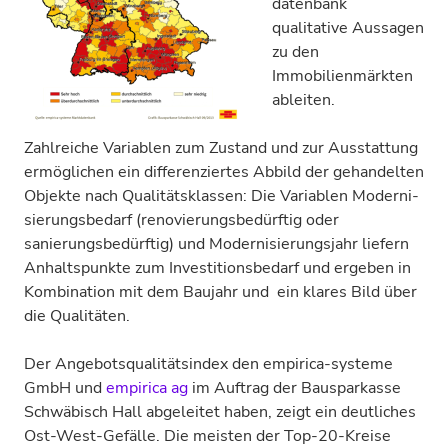
datenbank
qualitative Aus­sagen
zu den
Immobilienmärkten
ableiten.
Zahlreiche Variablen zum Zustand und zur Aus­stattung
ermöglichen ein differen­ziertes Abbild der ge­handel­ten
Objekte nach Qualitäts­klassen: Die Variablen Mo­der­ni­
sie­rungs­bedarf (renovierungs­bedürftig oder
sanierungs­bedürftig) und Modernisierungs­jahr liefern
Anhalts­punkte zum In­ves­ti­ti­ons­bedarf und ergeben in
Kom­bi­nation mit dem Baujahr und ein klares Bild über
die Qualitäten.
Der Angebots­qualitäts­index den empirica-systeme
GmbH und
empirica ag
im Auftrag der Bausparkasse
Schwäbisch Hall ab­geleitet haben, zeigt ein deutliches
Ost-West-Gefälle. Die meisten der Top-20-Kreise