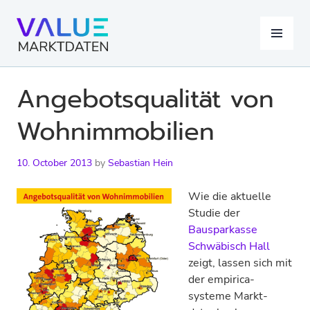
Skip
to
MENU
content
Angebots­qualität von
Wohn­immobilien
10. October 2013
by
Sebastian Hein
Wie die aktuelle
Studie der
Bausparkasse
Schwäbisch Hall
zeigt, lassen sich mit
der empirica-
systeme Markt­