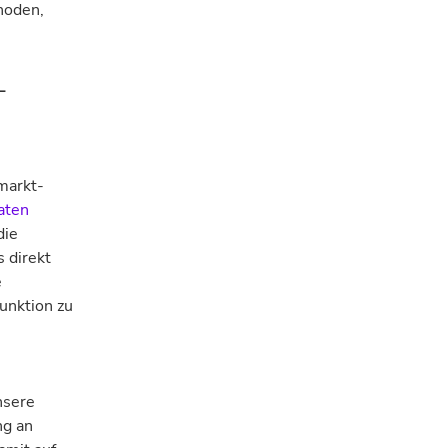
hoden,
-
markt­
aten
die
 direkt
e
unktion zu
nsere
ng an