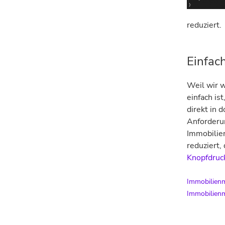
reduziert.
Einfac
Weil wir w
einfach is
direkt in 
Anforderun
Immobilie
reduziert,
Knopfdruc
Immobilien
Immobilien