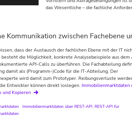
Vorfiltern und Abfragebedingungen ist d
das Wesentliche – die fachliche Anforde
he Kommunikation zwischen Fachebene u
issen, dass der Austausch der fachlichen Ebene mit der IT nic
t, besteht die Möglichkeit, konkrete Analysebeispiele aus dem
dokumentierte API-Calls zu überführen. Die Fachabteilung defin
g damit als (Programm-)Code für die IT-Abteilung. Der
nexperte wird damit zum Prototyper. Reibungsverluste werde
 die Entwickler können direkt loslegen.
Immobilienmarktdaten
k und Kopieren
marktdaten
Immobilienmarktdaten über REST-API
,
REST-API für
marktdaten