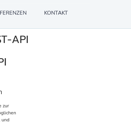
FERENZEN
KONTAKT
ST-API
PI
n
e zur
öglichen
k und