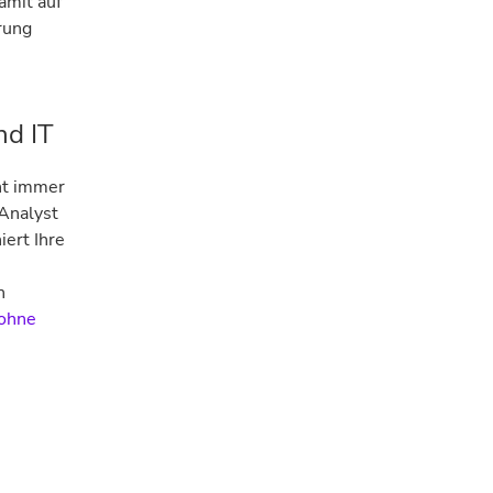
amit auf
rung
nd IT
ht immer
 Analyst
iert Ihre
n
 ohne