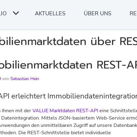
IO
AKTUELLES
ÜBER UNS
RE
ilienmarktdaten über RE
bilienmarktdaten REST-A
9
von
Sebastian Hein
PI erleichtert Immobiliendatenintegratio
 Ihnen mit der
VALUE Marktdaten REST-API
eine Schnittstell
en Datenintegration. Mittels JSON-basiertem Web-Service erm
 Anwendungen den unmittelbaren Zugriff auf unsere Datenban
hoden. Die REST-Schnittstelle bietet individuelle