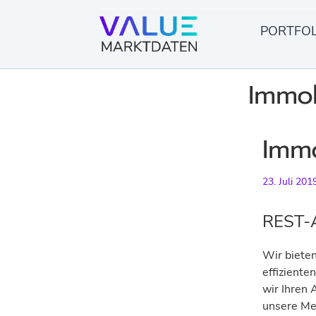
Springe
zum
PORTFOL
Inhalt
Immob
Immo
23. Juli 201
REST-A
Wir bieten
effizient
wir Ihren
unsere Met