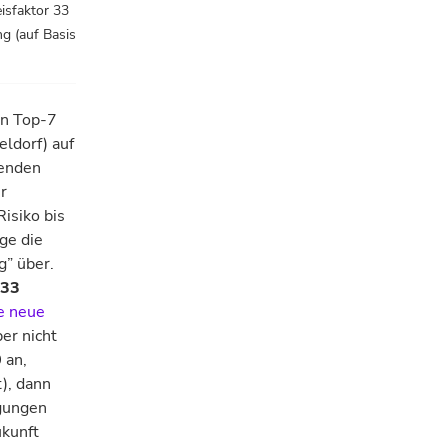
isfaktor 33
ng (auf Basis
en Top-7
eldorf) auf
genden
r
isiko bis
ge die
g” über.
 33
e neue
er nicht
0
an,
), dann
ngungen
ukunft