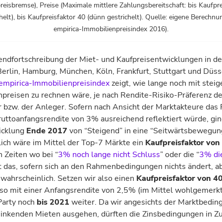
reisbremse), Preise (Maximale mittlere Zahlungsbereitschaft: bis Kaufpre
chelt), bis Kaufpreisfaktor 40 (dünn gestrichelt). Quelle: eigene Berechnu
empirica-Immobilienpreisindex 2016).
nd­fortschreibung der Miet- und Kauf­preis­entwicklungen in d
erlin, Hamburg, München, Köln, Frankfurt, Stuttgart und Düss
empirica-Immobilienpreisindex
zeigt, wie lange noch mit stei
­preisen zu rechnen wäre, je nach Rendite-Risiko-Präferenz de
 bzw. der Anleger. Sofern nach Ansicht der Marktakteure das R
rutto­anfangsrendite von 3% ausreichend reflektiert würde, gin
icklung
Ende 2017
von “Steigend” in eine “Seitwärts­bewegun
ich wäre im Mittel der Top-7 Märkte ein
Kaufpreisfaktor von
n Zeiten wo bei “
3% noch lange nicht Schluss
” oder die “
3% di
ist das, sofern sich an den Rahmenbedingungen nichts ändert, ab
wahrscheinlich. Setzen wir also einen
Kaufpreis­faktor von 4
so mit einer Anfangs­rendite von 2,5% (im Mittel wohlgemerkt
Party noch
bis 2021
weiter.
Da wir angesichts der Markt­bedi
sinkenden Mieten aus­gehen, dürften die Zins­bedingungen in Z