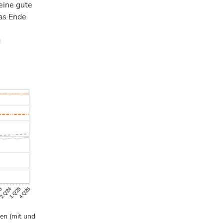
 eine gute
das Ende
g
en (mit und