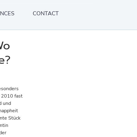
ENCES
CONTACT
Wo
e?
besonders
t 2010 fast
d und
nappheit
hnte Stück
ntin
der