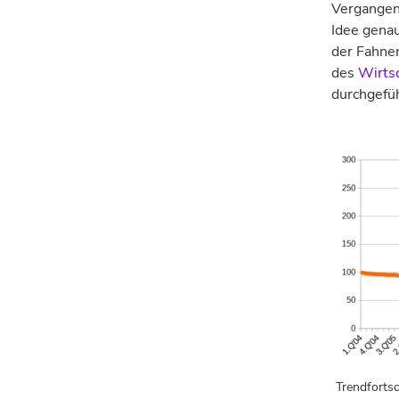
Vergangenh
Idee genau
der Fahne­
des
Wirts
durchgefüh
Trendforts