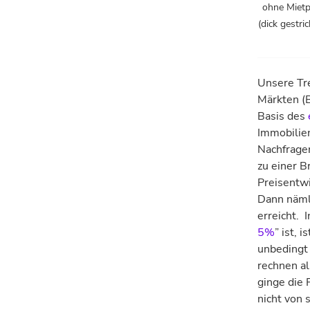
ohne Mietp
(dick gestri
Unsere Tre
Märkten (B
Basis des
Immobilien
Nachfrager
zu einer B
Preisentw
Dann näml
erreicht. I
5%
” ist, 
unbedingt 
rechnen al
ginge die 
nicht von 