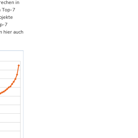
rechen in
n Top-7
bjekte
op-7
n hier auch