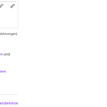
 (Wohnungen)
en
und
lase
,
reisbremse