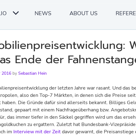
IO
NEWS
ABOUT US
REFER
bilien­preis­entwicklung: 
das Ende der Fahnenstang
r 2016
by
Sebastian Hein
lien­preis­entwicklung der letzten Jahre war rasant. Und das 
ropolen, also den Top-7 Märkten, in denen sich die Preise sei
 haben. Die Gründe dafür sind allerseits bekannt. Billiges Gel
stand, gepaart mit einem Nachfrage­überhang bzw. Angebots­k
ür, das immer tiefer in den Säckel gegriffen wird um das erse
old­kuchen zu ergattern. Zuletzt hat Bundesbank­-Vize­präside
uch im
Interview mit der Zeit
davor gewarnt, die Preis­anstiege 