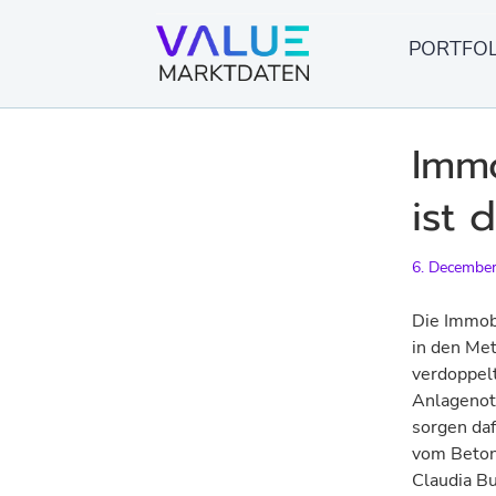
Skip
to
PORTFOL
content
Immo
ist 
6. Decembe
Die Immobi
in den Met
verdoppelt
Anlage­not
sorgen daf
vom Betong
Claudia B