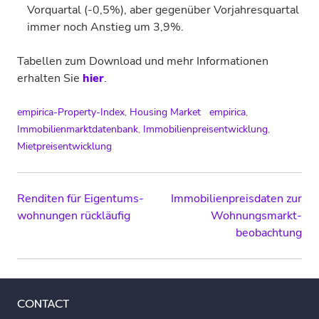
Vorquartal (-0,5%), aber gegenüber Vorjahresquartal
immer noch Anstieg um 3,9%.
Tabellen zum Download und mehr Informationen
erhalten Sie
hier
.
empirica-Property-Index
,
Housing Market
empirica
,
Immobilienmarktdatenbank
,
Immobilienpreisentwicklung
,
Mietpreisentwicklung
Post
Renditen für Eigentums­
Immobilien­preisdaten zur
wohnungen rückläufig
Wohnungs­markt­
navigation
beobachtung
CONTACT